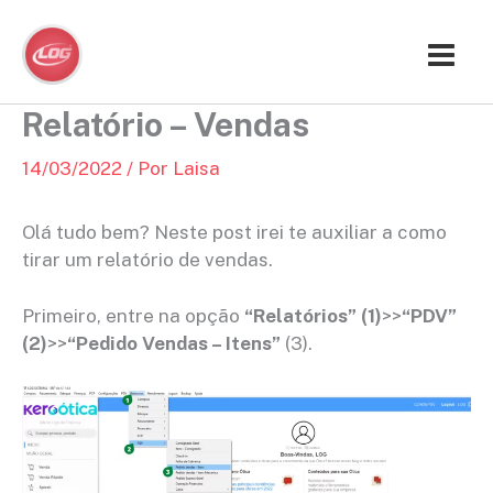
Ir
para
o
conteúdo
Relatório – Vendas
14/03/2022
/ Por
Laisa
Olá tudo bem? Neste post irei te auxiliar a como
tirar um relatório de vendas.
Primeiro, entre na opção
“Relatórios” (1)
>>
“PDV”
(2)
>>
“Pedido Vendas – Itens”
(3).