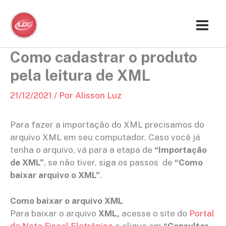
Ir
para
o
conteúdo
Como cadastrar o produto
pela leitura de XML
21/12/2021
/ Por
Alisson Luz
Para fazer a importação do XML precisamos do
arquivo XML em seu computador. Caso você já
tenha o arquivo, vá para a etapa de
“Importação
de XML”
, se não tiver, siga os passos de
“Como
baixar arquivo o XML”
.
Como baixar o arquivo XML
Para baixar o arquivo
XML,
acesse o site do
Portal
da Nota Fiscal Eletrônica
e clique em
“Consultar